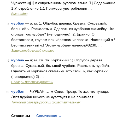
Чуркестан)[1] в современном русском языке.[1] Содержание
1 Употребление 1.1 Примеры употребления …
Википедия
чурбан
— а; м. 1. Обрубок дерева, бревна. Суковатый,
8
большой ч. Расколоть ч. Сделать из чурбанов скамейку. Что
стоишь, как чурбан? (неподвижно). 2. Бранно. О
бестолковом, глупом или чёрством человеке. Настоящий ч.!
Бесчувственный ч.! Этому чурбану ничего&#8230; …
Энциклопедический словарь
чурбан
— а; м. см. тж. чурбанчик 1) Обрубок дерева,
9
бревна. Суковатый, большой чурба/н. Расколоть чурба/н.
Сделать из чурбанов скамейку. Что стоишь, как чурбан?
(неподвижно) 2) …
Словарь многих выражений
чурбан
— ЧУРБАН, а, м Сниж. Презр. То же, что тупица.
10
Этот чурбан ничего не чувствует и не понимает …
Толковый словарь русских существительных
Страницы
Следующая
→