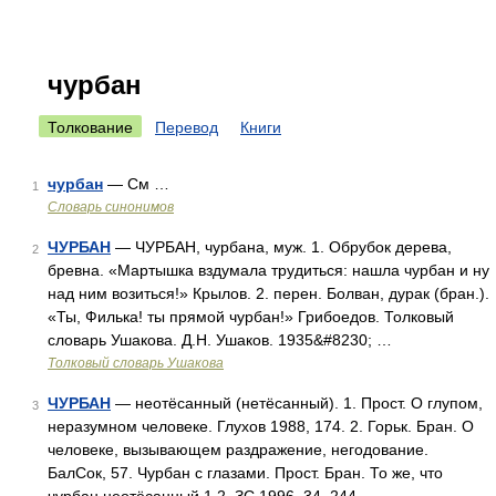
чурбан
Толкование
Перевод
Книги
чурбан
— См …
1
Словарь синонимов
ЧУРБАН
— ЧУРБАН, чурбана, муж. 1. Обрубок дерева,
2
бревна. «Мартышка вздумала трудиться: нашла чурбан и ну
над ним возиться!» Крылов. 2. перен. Болван, дурак (бран.).
«Ты, Филька! ты прямой чурбан!» Грибоедов. Толковый
словарь Ушакова. Д.Н. Ушаков. 1935&#8230; …
Толковый словарь Ушакова
ЧУРБАН
— неотёсанный (нетёсанный). 1. Прост. О глупом,
3
неразумном человеке. Глухов 1988, 174. 2. Горьк. Бран. О
человеке, вызывающем раздражение, негодование.
БалСок, 57. Чурбан с глазами. Прост. Бран. То же, что