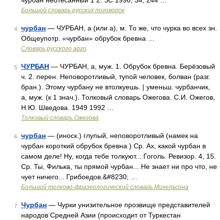
чурбан неотёсанный 1 2. ЗС 1996, 34, 244 …
Большой словарь русских поговорок
чурбан
— ЧУРБАН, а (или а), м. То же, что чурка во всех зн.
4
Общеупотр. «чурбан» обрубок бревна …
Словарь русского арго
ЧУРБАН
— ЧУРБАН, а, муж. 1. Обрубок бревна. Берёзовый
5
ч. 2. перен. Неповоротливый, тупой человек, болван (разг.
бран.). Этому чурбану не втолкуешь. | уменьш. чурбанчик,
а, муж. (к 1 знач.). Толковый словарь Ожегова. С.И. Ожегов,
Н.Ю. Шведова. 1949 1992 …
Толковый словарь Ожегова
чурбан
— (иноск.) глупый, неповоротливый (намек на
6
чурбан короткий обрубок бревна ) Ср. Ах, какой чурбан в
самом деле! Ну, когда тебе толкуют... Гоголь. Ревизор. 4, 15.
Ср. Ты, Филька, ты прямой чурбан... Не знает ни про что, не
чует ничего... Грибоедов.&#8230; …
Большой толково-фразеологический словарь Михельсона
Чурбан
— Чурки унизительное прозвище представителей
7
народов Средней Азии (происходит от Туркестан